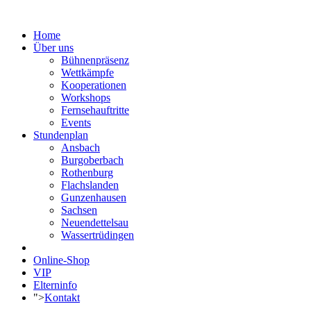
Home
Über uns
Bühnenpräsenz
Wettkämpfe
Kooperationen
Workshops
Fernsehauftritte
Events
Stundenplan
Ansbach
Burgoberbach
Rothenburg
Flachslanden
Gunzenhausen
Sachsen
Neuendettelsau
Wassertrüdingen
Online-Shop
VIP
Elterninfo
">
Kontakt