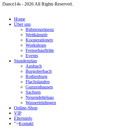
Dance14s - 2026 All Rights Reserved.
Home
Über uns
Bühnenpräsenz
Wettkämpfe
Kooperationen
Workshops
Fernsehauftritte
Events
Stundenplan
Ansbach
Burgoberbach
Rothenburg
Flachslanden
Gunzenhausen
Sachsen
Neuendettelsau
Wassertrüdingen
Online-Shop
VIP
Elterninfo
">
Kontakt