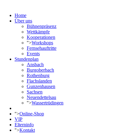
Home
Über uns
Bühnenpräsenz
Wettkämpfe
Kooperationen
">
Workshops
Fernsehauftritte
Events
Stundenplan
Ansbach
Burgoberbach
Rothenburg
Flachslanden
Gunzenhausen
Sachsen
Neuendettelsau
">
Wassertrüdingen
">
Online-Shop
VIP
Elterninfo
">
Kontakt